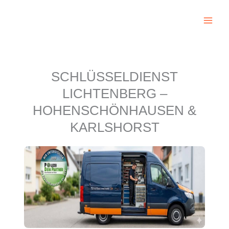
Zum
Inhalt
springen
SCHLÜSSELDIENST
LICHTENBERG –
HOHENSCHÖNHAUSEN &
KARLSHORST