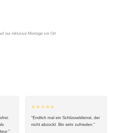
f nur inklusive Montage vor Ort.
⭐⭐⭐⭐⭐
frei.
"Endlich mal ein Schlüsseldienst, der
als
nicht abzockt. Bin sehr zufrieden."
teur."