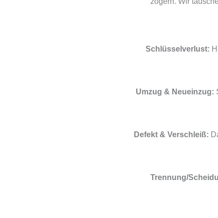
zögern. Wir tausc
Schlüsselverlust:
Ha
Umzug & Neueinzug:
S
Defekt & Verschleiß:
Da
Trennung/Scheid