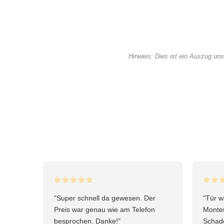
Hinweis: Dies ist ein Auszug un
⭐⭐⭐⭐⭐
⭐⭐
"Super schnell da gewesen. Der
"Tür w
Preis war genau wie am Telefon
Monteu
besprochen. Danke!"
Schade